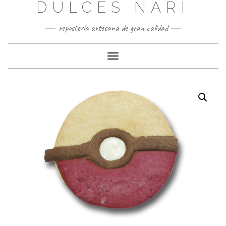
DULCES NARI
Saltar
al
contenido
repostería artesana de gran calidad
Cambiar
modo
de
navegación