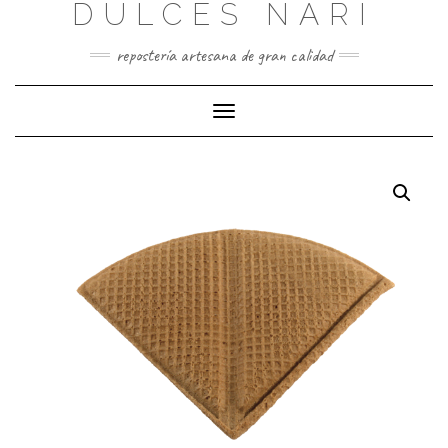
DULCES NARI
Saltar
al
contenido
repostería artesana de gran calidad
Cambiar
modo
de
navegación